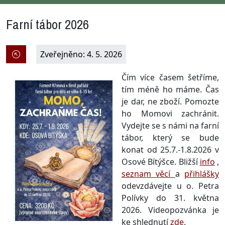
Farní tábor 2026
Zveřejněno: 4. 5. 2026
Čím více časem šetří
me,
tím méně ho máme. Čas
je dar, ne zboží. Pomozte
ho Momovi zachránit.
Vydejte se s námi na farní
tábor, který se bude
konat od 25.7.-1.8.2026 v
Osové Bítýšce. Bližší
info
,
seznam věcí
a
přihlášky
odevzdávejte u o. Petra
Polívky do 31. května
2026. Videopozvánka je
ke shlednutí
zde
.