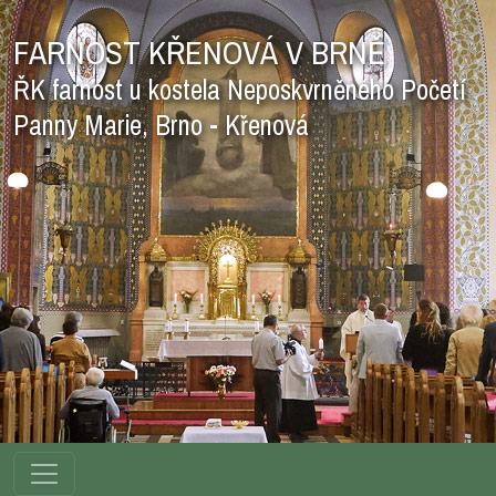
FARNOST KŘENOVÁ V BRNĚ
ŘK farnost u kostela Neposkvrněného Početí
Panny Marie, Brno - Křenová