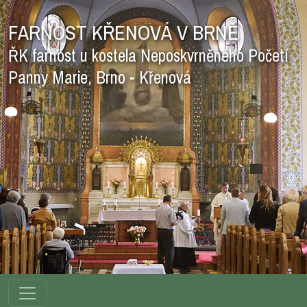
FARNOST KŘENOVÁ V BRNĚ
ŘK farnost u kostela Neposkvrněného Početí
Panny Marie, Brno - Křenová