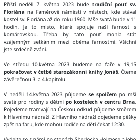
Příští neděli 7. května 2023 bude
tradiční pouť sv.
Floriána
na Faměrově náměstí v místech, kde stával
kostel sv. Floriána až do roku 1960. Mše svatá bude v 11
hodin. Je to místo, které spojuje naší farnost s
komárovskou. Třeba by tato pouť mohla stát
vzájemným setkáním mezi oběma farnostmi. Všichni
jste srdečně zváni.
Ve středu 10.května 2023 budeme na faře v 19,15
pokračovat v četbě starozákonní knihy Jonáš
. Čteme
závěrečnou 3. a 4.kapitolu.
V neděli 14.května 2023 půjdeme
se spolčem
po mši
svaté pro rodiny s dětmi
po kostelech v centru Brna
.
Pojedeme tramvají na Českou odkud půjdeme směrem
k Hlavnímu nádraží. Z Hlavního nádraží dojedeme pěšky
zpět na faru, kde mohou rodiče na děti čekat 12:30.
Vydejte se s námi po stopách Sherlocka Holmese a jeho