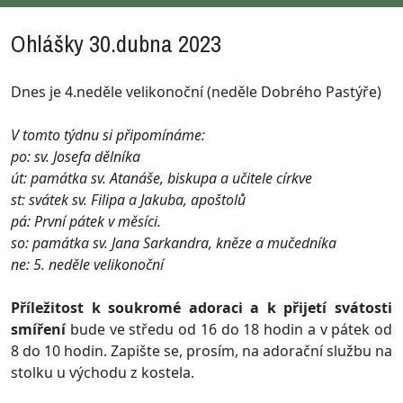
Ohlášky 30.dubna 2023
Dnes je 4.neděle velikonoční (neděle Dobrého Pastýře)
V tomto týdnu si připomínáme:
po: sv. Josefa dělníka
út: památka sv. Atanáše, biskupa a učitele církve
st: svátek sv. Filipa a Jakuba, apoštolů
pá: První pátek v měsíci.
so: památka sv. Jana Sarkandra, kněze a mučedníka
ne: 5. neděle velikonoční
Příležitost k soukromé adoraci a k přijetí svátosti
smíření
bude ve středu od 16 do 18 hodin a v pátek od
8 do 10 hodin. Zapište se, prosím, na adorační službu na
stolku u východu z kostela.