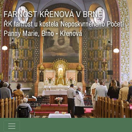
FARNOST KŘENOVÁ V BRNĚ
ŘK farnost u kostela Neposkvrněného Početí
Panny Marie, Brno - Křenová