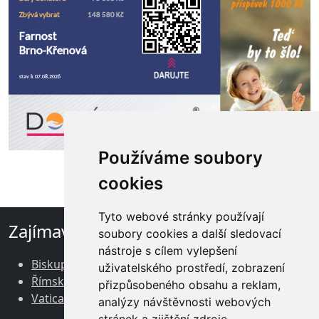
Používáme soubory
cookies
Tyto webové stránky používají
Zajímavé odkazy
soubory cookies a další sledovací
nástroje s cílem vylepšení
Biskupství brněnské
uživatelského prostředí, zobrazení
Římskokatolická církev v ČR
přizpůsobeného obsahu a reklam,
Vatican News
analýzy návštěvnosti webových