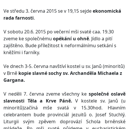
Ve středu 3. června 2015 se v 19,15 sejde
ekonomická
rada farnosti
.
V sobotu 20.6. 2015 po večerní mši svaté caa. 19.30
zveme ke společnému
opékání u ohně
. Jídlo a pití
zajištěno. Bude příležitost k neformálnímu setkání s
kněžími i farníky.
Ve dnech 3-5. června navštíví kostel u sv. Janů (minoritů)
v Brně
kopie slavné sochy sv. Archanděla Michaela z
Gargana.
V neděli 7. června zveme všechny ke
společné oslavě
slavnosti Těla a Krve Páně.
V kostele sv. Janů (u
minoritů)začíná mše svatá v 15.30hod. Hlavním
celebrantem bude provinciál jezuitů o. Josef Stuchlý.
Liturgii svým zpěvem doprovází Schola brněnské
mládeže. Po mši svaté půjdeme v eucharistickém