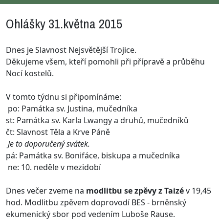
Ohlášky 31.května 2015
Dnes je Slavnost Nejsvětější Trojice.
Děkujeme všem, kteří pomohli při přípravě a průběhu
Nocí kostelů.
V tomto týdnu si připomínáme:
po: Památka sv. Justina, mučedníka
st: Památka sv. Karla Lwangy a druhů, mučedníků
čt: Slavnost Těla a Krve Páně
Je to doporučený svátek.
pá: Památka sv. Bonifáce, biskupa a mučedníka
ne: 10. neděle v mezidobí
Dnes večer zveme na
modlitbu se zpěvy z Taizé
v 19,45
hod. Modlitbu zpěvem doprovodí BES - brněnský
ekumenický sbor pod vedením Luboše Rause.