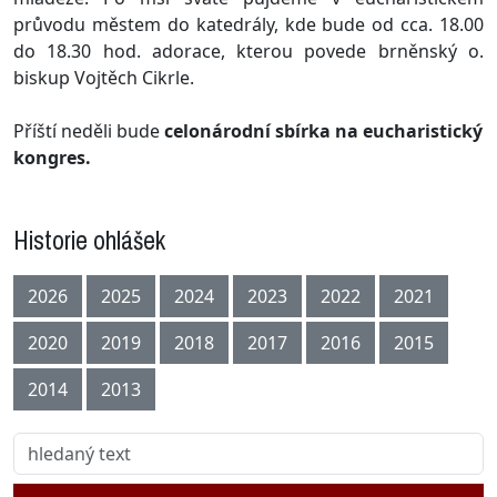
průvodu městem do katedrály, kde bude od cca. 18.00
do 18.30 hod. adorace, kterou povede brněnský o.
biskup Vojtěch Cikrle.
Příští neděli bude
celonárodní sbírka na eucharistický
kongres.
Historie ohlášek
2026
2025
2024
2023
2022
2021
2020
2019
2018
2017
2016
2015
2014
2013